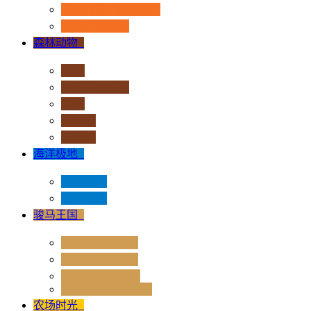
恐龙时代 - 流行系列
其他史前动物
森林动物
+
非洲
亚洲和大洋洲
欧洲
北美洲
南美洲
海洋极地
+
海洋动物
极地动物
骏马王国
+
骏马 - 1:12 系列
骏马 - 1:20 系列
独角兽奇幻世界
Rider & Accessories
农场时光
+