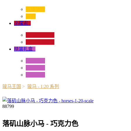
农场动物
猫狗
小探索
+
昆虫和蜘蛛类
爬虫和两栖类
精装礼盒
+
迷你动物
情景配置
多样礼盒
骏马王国
>
骏马 - 1:20 系列
88799
落矶山脉小马 - 巧克力色