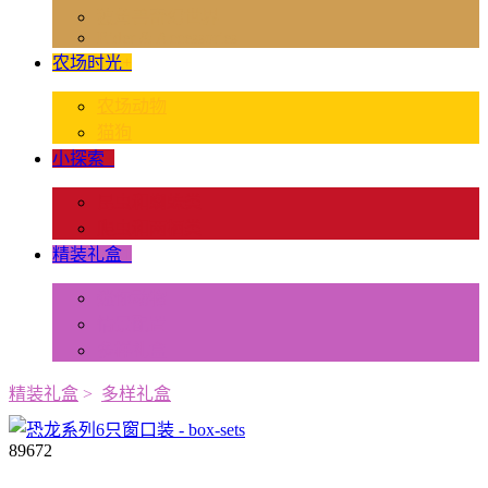
独角兽奇幻世界
Rider & Accessories
农场时光
+
农场动物
猫狗
小探索
+
昆虫和蜘蛛类
爬虫和两栖类
精装礼盒
+
迷你动物
情景配置
多样礼盒
精装礼盒
>
多样礼盒
89672