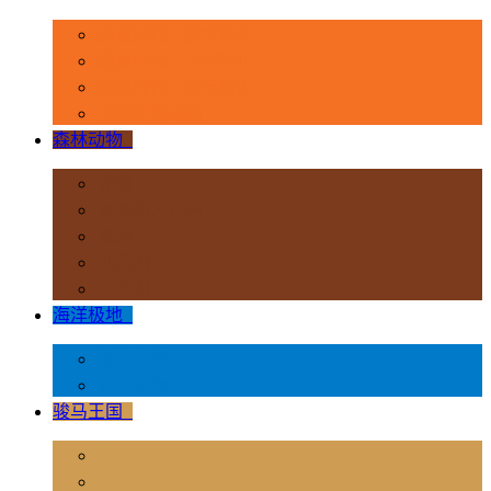
恐龙时代 - 豪华系列
恐龙时代 - 1:40系列
恐龙时代 - 流行系列
其他史前动物
森林动物
+
非洲
亚洲和大洋洲
欧洲
北美洲
南美洲
海洋极地
+
海洋动物
极地动物
骏马王国
+
骏马 - 1:12 系列
骏马 - 1:20 系列