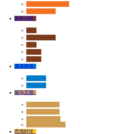
恐龙时代 - 流行系列
其他史前动物
森林动物
+
非洲
亚洲和大洋洲
欧洲
北美洲
南美洲
海洋极地
+
海洋动物
极地动物
骏马王国
+
骏马 - 1:12 系列
骏马 - 1:20 系列
独角兽奇幻世界
Rider & Accessories
农场时光
+