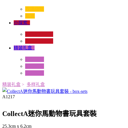
农场动物
猫狗
小探索
+
昆虫和蜘蛛类
爬虫和两栖类
精装礼盒
+
迷你动物
情景配置
多样礼盒
精装礼盒
>
多样礼盒
A1217
CollectA迷你馬動物書玩具套裝
25.3cm x 6.2cm