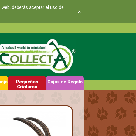
a web, deberás aceptar el uso de
x
anja
Pequeñas
Cajas de Regalo
Criaturas