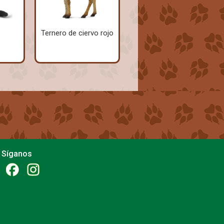
Ternero de ciervo rojo
Síganos