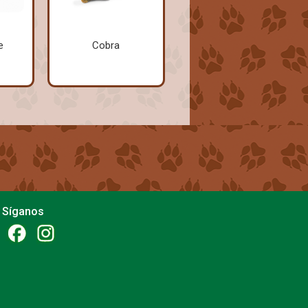
e
Cobra
Síganos