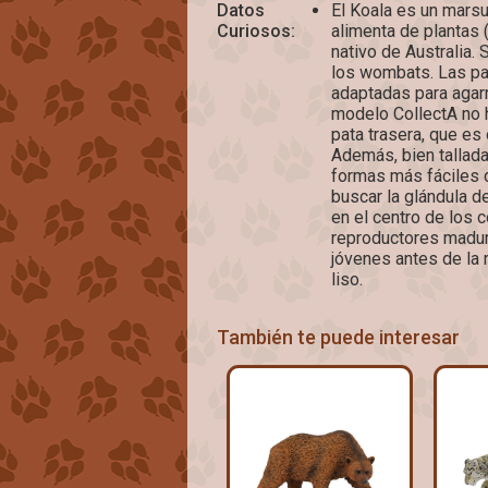
Datos
El Koala es un marsu
Curiosos:
alimenta de plantas (
nativo de Australia.
los wombats. Las pa
adaptadas para agarr
modelo CollectA no 
pata trasera, que es 
Además, bien tallada
formas más fáciles d
buscar la glándula d
en el centro de los
reproductores madu
jóvenes antes de la 
liso.
También te puede interesar