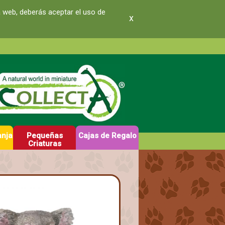
a web, deberás aceptar el uso de
x
anja
Pequeñas
Cajas de Regalo
Criaturas