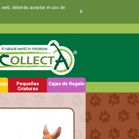
a web, deberás aceptar el uso de
x
anja
Pequeñas
Cajas de Regalo
Criaturas