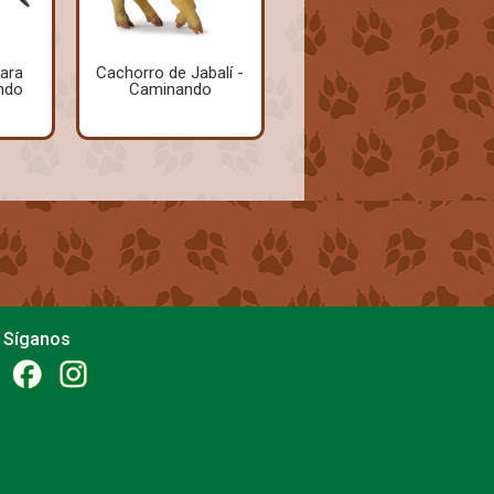
ara
Cachorro de Jabalí -
ndo
Caminando
Síganos