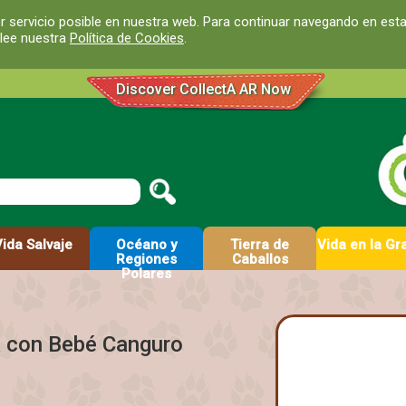
r servicio posible en nuestra web. Para continuar navegando en est
 lee nuestra
Política de Cookies
.
Discover CollectA AR Now
Vida Salvaje
Océano y
Tierra de
Vida en la Gr
Regiones
Caballos
Polares
a con Bebé Canguro