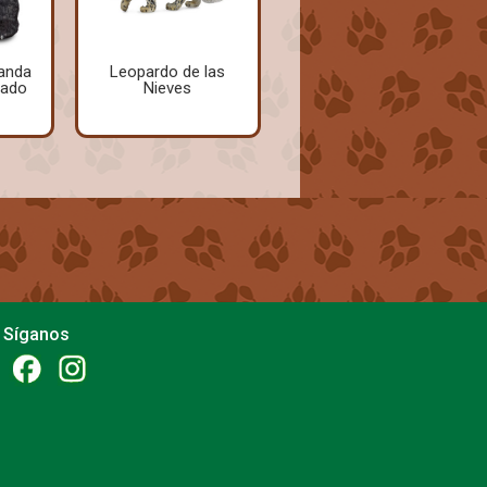
anda
Leopardo de las
tado
Nieves
Síganos