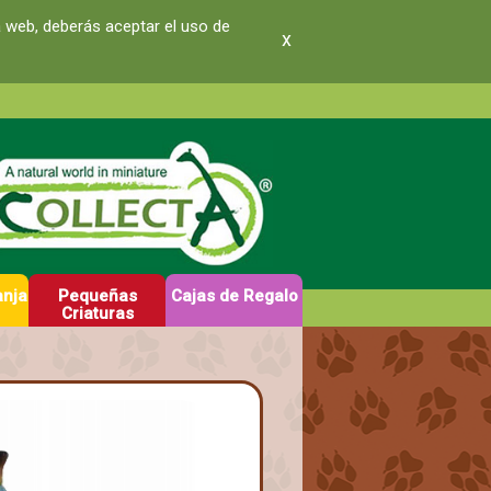
a web, deberás aceptar el uso de
x
anja
Pequeñas
Cajas de Regalo
Criaturas