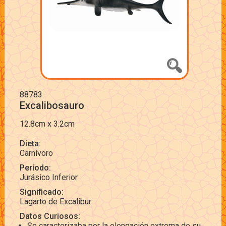
88783
Excalibosauro
12.8cm x 3.2cm
Dieta:
Carnívoro
Período:
Jurásico Inferior
Significado:
Lagarto de Excalibur
Datos Curiosos:
Se caracterizaba por la elongación extrema de su