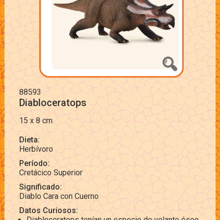
88593
Diabloceratops
15 x 8 cm
Dieta:
Herbívoro
Período:
Cretácico Superior
Significado:
Diablo Cara con Cuerno
Datos Curiosos:
Diabloceratops tenían un especie de volante óseo