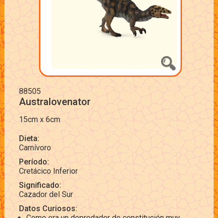
88505
Australovenator
15cm x 6cm
Dieta:
Carnívoro
Período:
Cretácico Inferior
Significado:
Cazador del Sur
Datos Curiosos:
Como era un depredador de constitución muy