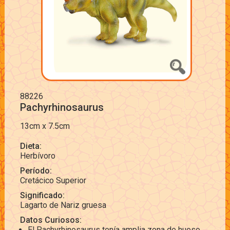
88226
Pachyrhinosaurus
13cm x 7.5cm
Dieta:
Herbívoro
Período:
Cretácico Superior
Significado:
Lagarto de Nariz gruesa
Datos Curiosos:
El Pachyrhinosaurus tenía amplia zona de hueso