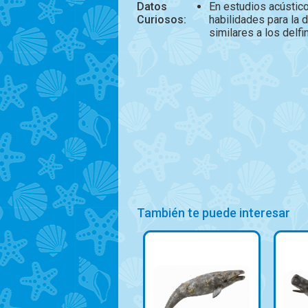
Datos
En estudios acústic
Curiosos:
habilidades para la d
similares a los delf
También te puede interesar