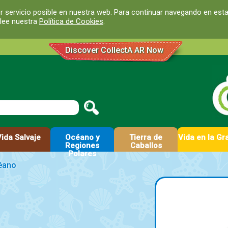
r servicio posible en nuestra web. Para continuar navegando en est
 lee nuestra
Política de Cookies
.
Discover CollectA AR Now
Vida Salvaje
Océano y
Tierra de
Vida en la Gr
Regiones
Caballos
Polares
éano