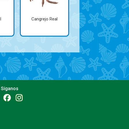
l
Cangrejo Real
Síganos