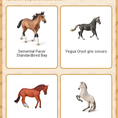
Semental Pacer
Yegua Oryol gris oscuro
Standardbred Bay