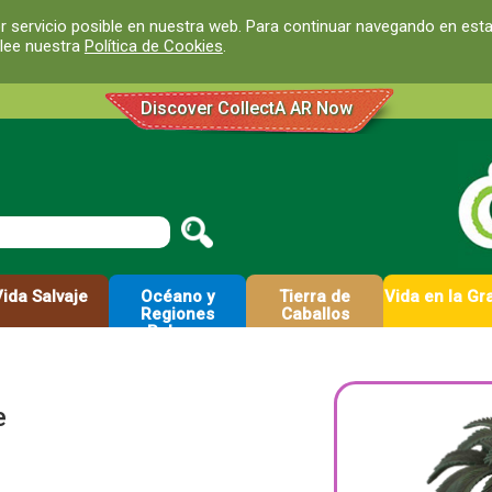
r servicio posible en nuestra web. Para continuar navegando en est
 lee nuestra
Política de Cookies
.
Discover CollectA AR Now
Vida Salvaje
Océano y
Tierra de
Vida en la Gr
Regiones
Caballos
Polares
e