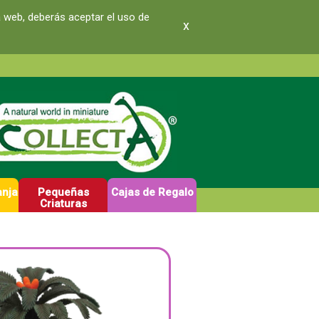
a web, deberás aceptar el uso de
x
anja
Pequeñas
Cajas de Regalo
Criaturas