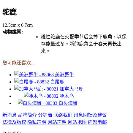
驼鹿
12.5cm x 6.7cm
动物趣闻:
雄性驼鹿在交配季节后会掉下鹿角，以保
存能量过冬。新的鹿角会于春天再长出
来。
您可能还喜欢…
美洲野牛
白尾鹿
加拿大马鹿
啄木鸟
白头海雕
新消息
品牌简介
分销商
联络我们
讯息回馈及建议
法律及版权
隐私声明
网站声明
网站地图
内部电邮