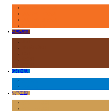
恐龙时代 - 豪华系列
恐龙时代 - 1:40系列
恐龙时代 - 流行系列
其他史前动物
森林动物
+
非洲
亚洲和大洋洲
欧洲
北美洲
南美洲
海洋极地
+
海洋动物
极地动物
骏马王国
+
骏马 - 1:12 系列
骏马 - 1:20 系列