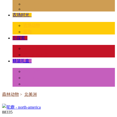
独角兽奇幻世界
Rider & Accessories
农场时光
+
农场动物
猫狗
小探索
+
昆虫和蜘蛛类
爬虫和两栖类
精装礼盒
+
迷你动物
情景配置
多样礼盒
森林动物
>
北美洲
88335