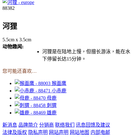
88382
河狸
5.5cm x 3.5cm
动物趣闻:
河狸是在陆地上慢，但擅长游泳，能在水
下停留长达15分钟。
您可能还喜欢…
猴面鹰
小赤鹿
母鹿
刺猬
雄鹿
新消息
品牌简介
分销商
联络我们
讯息回馈及建议
法律及版权
隐私声明
网站声明
网站地图
内部电邮