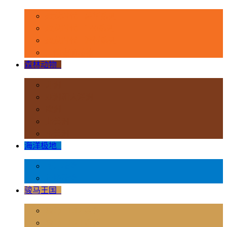
恐龙时代 - 豪华系列
恐龙时代 - 1:40系列
恐龙时代 - 流行系列
其他史前动物
森林动物
+
非洲
亚洲和大洋洲
欧洲
北美洲
南美洲
海洋极地
+
海洋动物
极地动物
骏马王国
+
骏马 - 1:12 系列
骏马 - 1:20 系列