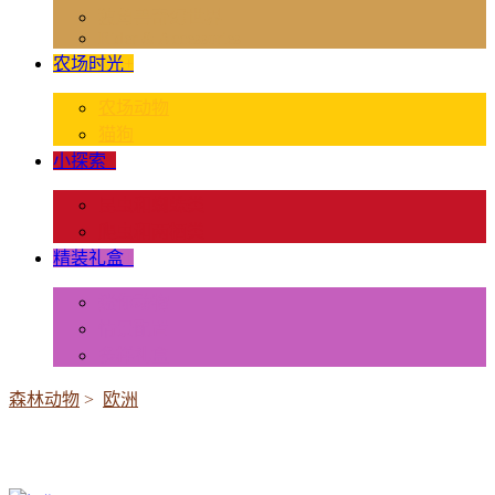
独角兽奇幻世界
Rider & Accessories
农场时光
+
农场动物
猫狗
小探索
+
昆虫和蜘蛛类
爬虫和两栖类
精装礼盒
+
迷你动物
情景配置
多样礼盒
森林动物
>
欧洲