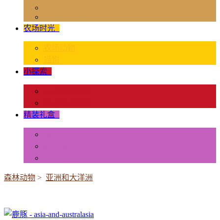
独角兽奇幻世界
Rider & Accessories
农场时光
+
农场动物
猫狗
小探索
+
昆虫和蜘蛛类
爬虫和两栖类
精装礼盒
+
迷你动物
情景配置
多样礼盒
森林动物
>
亚洲和大洋洲