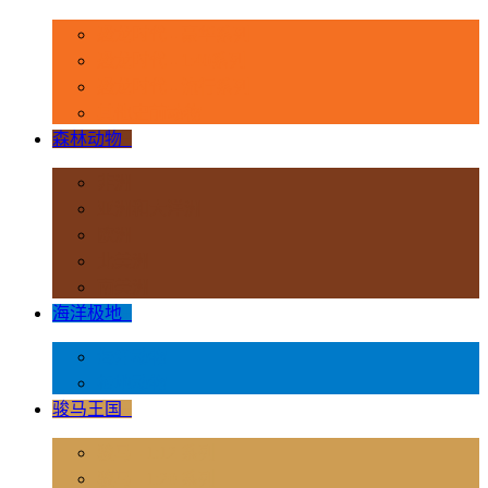
恐龙时代 - 豪华系列
恐龙时代 - 1:40系列
恐龙时代 - 流行系列
其他史前动物
森林动物
+
非洲
亚洲和大洋洲
欧洲
北美洲
南美洲
海洋极地
+
海洋动物
极地动物
骏马王国
+
骏马 - 1:12 系列
骏马 - 1:20 系列