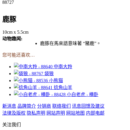
88727
鹿豚
10cm x 5.5cm
动物趣闻:
鹿豚在馬來語意味著 “豬鹿”。
您可能还喜欢…
中南大羚
袋狼
小熊猫
捻角山羊
小白老虎 - 横卧
新消息
品牌简介
分销商
联络我们
讯息回馈及建议
法律及版权
隐私声明
网站声明
网站地图
内部电邮
关注我们