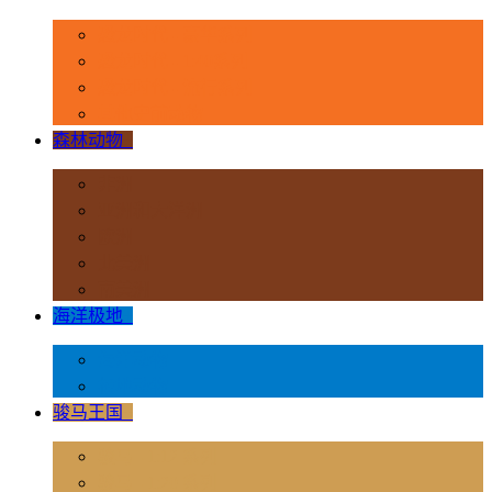
恐龙时代 - 豪华系列
恐龙时代 - 1:40系列
恐龙时代 - 流行系列
其他史前动物
森林动物
+
非洲
亚洲和大洋洲
欧洲
北美洲
南美洲
海洋极地
+
海洋动物
极地动物
骏马王国
+
骏马 - 1:12 系列
骏马 - 1:20 系列