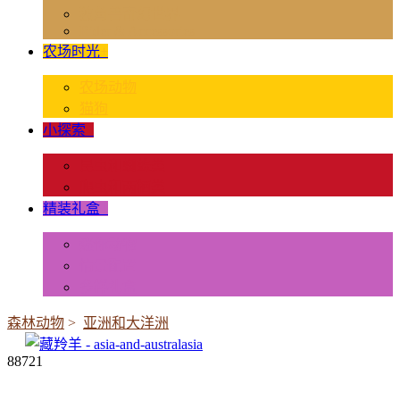
独角兽奇幻世界
Rider & Accessories
农场时光
+
农场动物
猫狗
小探索
+
昆虫和蜘蛛类
爬虫和两栖类
精装礼盒
+
迷你动物
情景配置
多样礼盒
森林动物
>
亚洲和大洋洲
88721