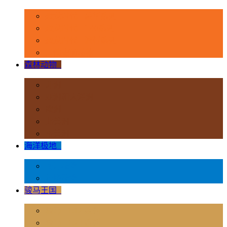
恐龙时代 - 豪华系列
恐龙时代 - 1:40系列
恐龙时代 - 流行系列
其他史前动物
森林动物
+
非洲
亚洲和大洋洲
欧洲
北美洲
南美洲
海洋极地
+
海洋动物
极地动物
骏马王国
+
骏马 - 1:12 系列
骏马 - 1:20 系列