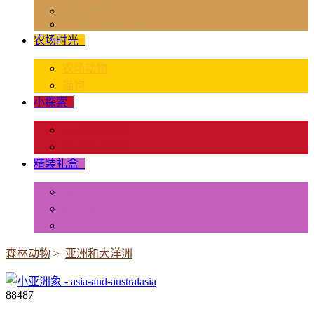
独角兽奇幻世界
Rider & Accessories
农场时光
+
农场动物
猫狗
小探索
+
昆虫和蜘蛛类
爬虫和两栖类
精装礼盒
+
迷你动物
情景配置
多样礼盒
森林动物
>
亚洲和大洋洲
88487