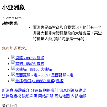
小亚洲象
7.5cm x 6cm
动物趣闻:
亚洲象是高智商和自我意识。他们有一个
非常大和非常错综复杂的大脑皮层，某些
特征与人类, 猿和海豚是一样的。
您可能还喜欢…
袋熊
雪豹
大熊猫
黑面琵鹭 - 走
豪猪(箭猪)
新消息
品牌简介
分销商
联络我们
讯息回馈及建议
法律及版权
隐私声明
网站声明
网站地图
内部电邮
关注我们