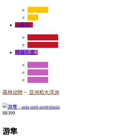
农场动物
猫狗
小探索
+
昆虫和蜘蛛类
爬虫和两栖类
精装礼盒
+
迷你动物
情景配置
多样礼盒
森林动物
>
亚洲和大洋洲
88399
游隼