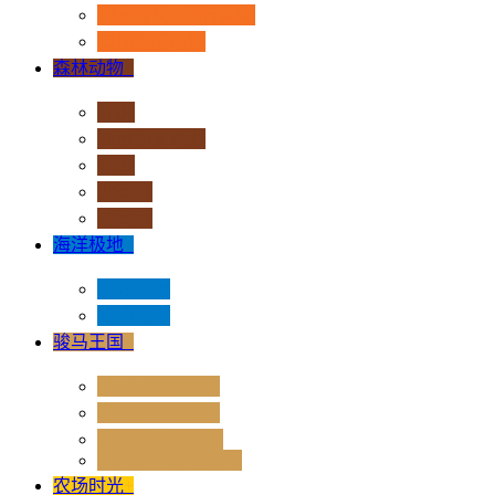
恐龙时代 - 流行系列
其他史前动物
森林动物
+
非洲
亚洲和大洋洲
欧洲
北美洲
南美洲
海洋极地
+
海洋动物
极地动物
骏马王国
+
骏马 - 1:12 系列
骏马 - 1:20 系列
独角兽奇幻世界
Rider & Accessories
农场时光
+