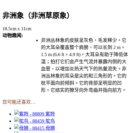
非洲象（非洲草原象）
18.5cm x 11cm
动物趣闻:
非洲丛林象的皮肤呈灰色，毛发稀少。它
的大耳朵覆盖整个肩膀，可以长到 2 m ×
1.5 m (6.6 ft × 4.9 ft)。大耳朵有助于降低体
温；拍打它们会产生气流并暴露内侧的大
血管，以增加炎热天气下的热量流失。非
洲丛林象的耳朵是尖的和三角形的。它的
枕平面向前倾斜。它的背部呈明显的凹
形。它结实的獠牙向外弯曲并指向前方。
您可能还喜欢…
紫羚
鸵鸟
母狮