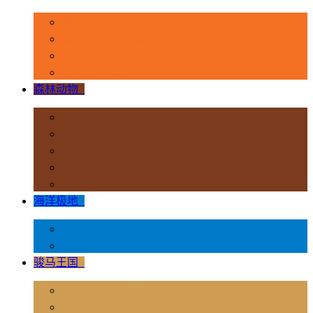
恐龙时代 - 豪华系列
恐龙时代 - 1:40系列
恐龙时代 - 流行系列
其他史前动物
森林动物
+
非洲
亚洲和大洋洲
欧洲
北美洲
南美洲
海洋极地
+
海洋动物
极地动物
骏马王国
+
骏马 - 1:12 系列
骏马 - 1:20 系列