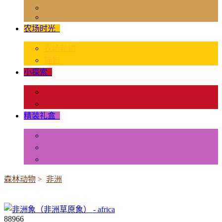
独角兽奇幻世界
Rider & Accessories
农场时光
+
农场动物
猫狗
小探索
+
昆虫和蜘蛛类
爬虫和两栖类
精装礼盒
+
迷你动物
情景配置
多样礼盒
森林动物
>
非洲
88966