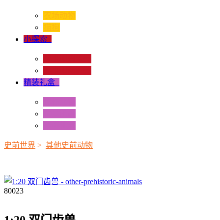
农场动物
猫狗
小探索
+
昆虫和蜘蛛类
爬虫和两栖类
精装礼盒
+
迷你动物
情景配置
多样礼盒
史前世界
>
其他史前动物
80023