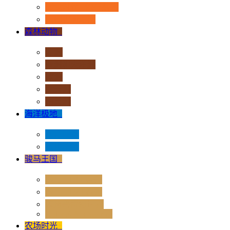
恐龙时代 - 流行系列
其他史前动物
森林动物
+
非洲
亚洲和大洋洲
欧洲
北美洲
南美洲
海洋极地
+
海洋动物
极地动物
骏马王国
+
骏马 - 1:12 系列
骏马 - 1:20 系列
独角兽奇幻世界
Rider & Accessories
农场时光
+