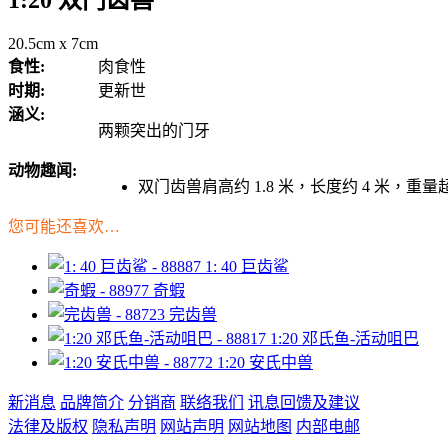
1:20 双门齿兽
20.5cm x 7cm
食性:
肉食性
时期:
更新世
涵义:
两颗突出的门牙
动物趣闻:
双门齿兽肩高约 1.8 米，长度约 4 米，
您可能还喜欢…
1: 40 巨齿鲨
奇蝦
完齿兽
1:20 邓氏鱼-活动咀巴
1:20 安氏中兽
新消息
品牌简介
分销商
联络我们
讯息回馈及建议
法律及版权
隐私声明
网站声明
网站地图
内部电邮