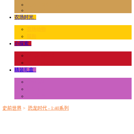
独角兽奇幻世界
Rider & Accessories
农场时光
+
农场动物
猫狗
小探索
+
昆虫和蜘蛛类
爬虫和两栖类
精装礼盒
+
迷你动物
情景配置
多样礼盒
史前世界
>
恐龙时代 - 1:40系列