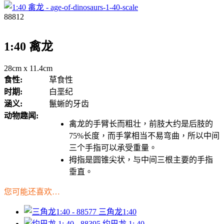
88812
1:40 禽龙
28cm x 11.4cm
食性:
草食性
时期:
白垩纪
涵义:
鬣蜥的牙齿
动物趣闻:
禽龙的手臂长而粗壮，前肢大约是后肢的
75%长度，而手掌相当不易弯曲，所以中间
三个手指可以承受重量。
拇指是圆锥尖状，与中间三根主要的手指
垂直。
您可能还喜欢…
三角龙1:40
约巴龙 1: 40