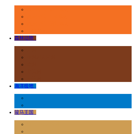
恐龙时代 - 豪华系列
恐龙时代 - 1:40系列
恐龙时代 - 流行系列
其他史前动物
森林动物
+
非洲
亚洲和大洋洲
欧洲
北美洲
南美洲
海洋极地
+
海洋动物
极地动物
骏马王国
+
骏马 - 1:12 系列
骏马 - 1:20 系列