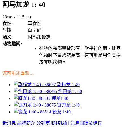
阿马加龙 1: 40
28cm x 11.5 cm
食性:
草食性
时期:
白垩纪
涵义:
阿玛加蜥蜴
动物趣闻:
在牠的頸部與背部有一對平行的棘，比其
他蜥腳下目恐龍為高，這可能是用作支撐
皮質帆狀物。
您可能还喜欢…
副栉龙 1:40
约巴龙 1: 40
腕龙1:40
镰刀龙 1:40
锐龙 1:40
新消息
品牌简介
分销商
联络我们
讯息回馈及建议