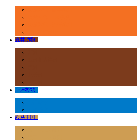
恐龙时代 - 豪华系列
恐龙时代 - 1:40系列
恐龙时代 - 流行系列
其他史前动物
森林动物
+
非洲
亚洲和大洋洲
欧洲
北美洲
南美洲
海洋极地
+
海洋动物
极地动物
骏马王国
+
骏马 - 1:12 系列
骏马 - 1:20 系列