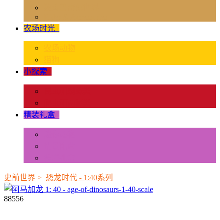
独角兽奇幻世界
Rider & Accessories
农场时光
+
农场动物
猫狗
小探索
+
昆虫和蜘蛛类
爬虫和两栖类
精装礼盒
+
迷你动物
情景配置
多样礼盒
史前世界
>
恐龙时代 - 1:40系列
88556