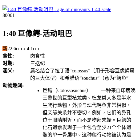
80061
1:40 巨像鳄-活动咀巴
新
22.6cm x 4.1cm
食性:
肉食性
时期:
三迭纪
涵义:
属名结合了拉丁语“colossus”（用于形容巨像鳄属
的巨大体型）和希腊语“souchus”（意为“鳄鱼”
动物趣闻:
巨鳄（Colossosuchus）——一种来自印度晚
三叠世的巨型植龙类。植龙类大多是半水
生爬行动物，外形与现代鳄鱼非常相似，
但亲缘关系并不密切。例如，它们的鼻孔
位于眼睛附近，而不是吻部末端。巨鳄的
化石遗骸发现于一个包含至少21个个体遗
骸的单一骨层中。这种爬行动物被认为是