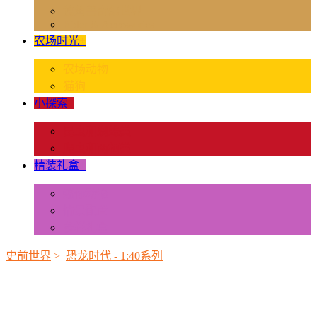
独角兽奇幻世界
Rider & Accessories
农场时光
+
农场动物
猫狗
小探索
+
昆虫和蜘蛛类
爬虫和两栖类
精装礼盒
+
迷你动物
情景配置
多样礼盒
史前世界
>
恐龙时代 - 1:40系列