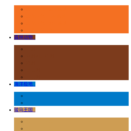
恐龙时代 - 豪华系列
恐龙时代 - 1:40系列
恐龙时代 - 流行系列
其他史前动物
森林动物
+
非洲
亚洲和大洋洲
欧洲
北美洲
南美洲
海洋极地
+
海洋动物
极地动物
骏马王国
+
骏马 - 1:12 系列
骏马 - 1:20 系列