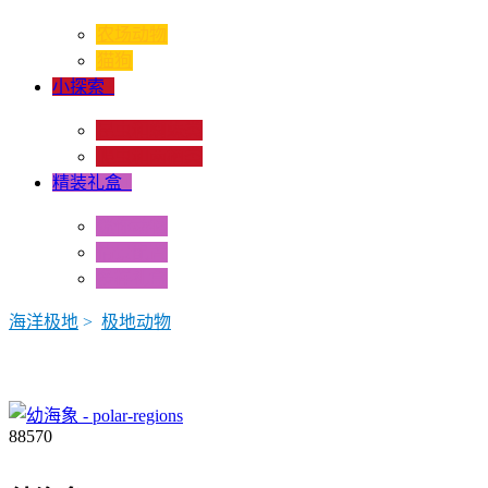
农场动物
猫狗
小探索
+
昆虫和蜘蛛类
爬虫和两栖类
精装礼盒
+
迷你动物
情景配置
多样礼盒
海洋极地
>
极地动物
88570