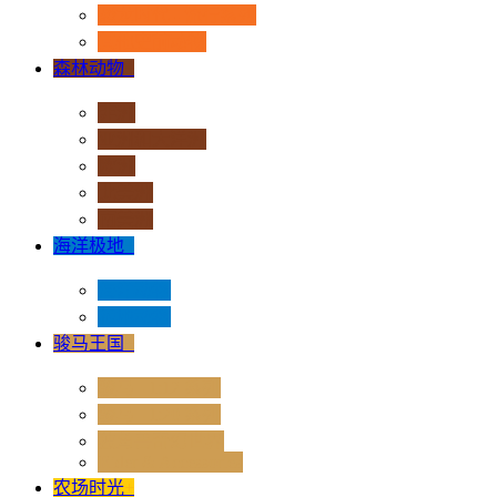
恐龙时代 - 流行系列
其他史前动物
森林动物
+
非洲
亚洲和大洋洲
欧洲
北美洲
南美洲
海洋极地
+
海洋动物
极地动物
骏马王国
+
骏马 - 1:12 系列
骏马 - 1:20 系列
独角兽奇幻世界
Rider & Accessories
农场时光
+