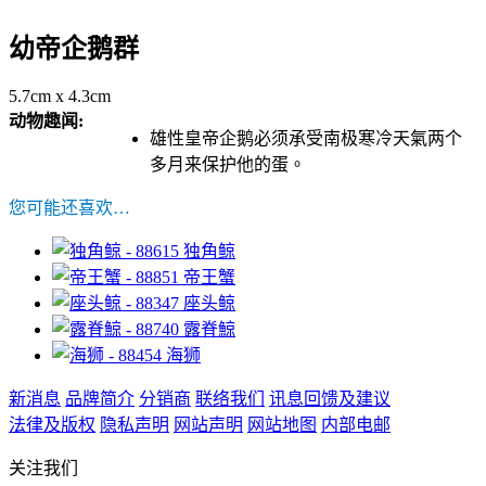
幼帝企鹅群
5.7cm x 4.3cm
动物趣闻:
雄性皇帝企鹅必须承受南极寒冷天氣两个
多月来保护他的蛋。
您可能还喜欢…
独角鲸
帝王蟹
座头鲸
露脊鯨
海狮
新消息
品牌简介
分销商
联络我们
讯息回馈及建议
法律及版权
隐私声明
网站声明
网站地图
内部电邮
关注我们