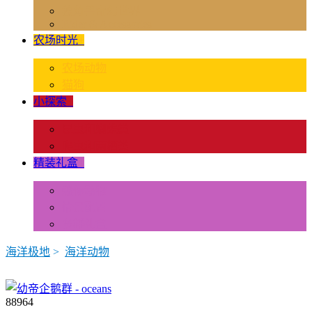
独角兽奇幻世界
Rider & Accessories
农场时光
+
农场动物
猫狗
小探索
+
昆虫和蜘蛛类
爬虫和两栖类
精装礼盒
+
迷你动物
情景配置
多样礼盒
海洋极地
>
海洋动物
88964