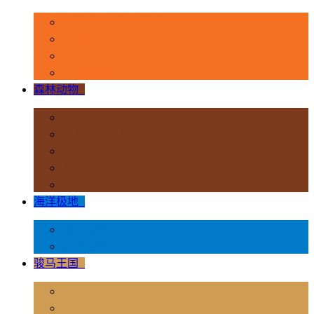
恐龙时代 - 豪华系列
恐龙时代 - 1:40系列
恐龙时代 - 流行系列
其他史前动物
森林动物
+
非洲
亚洲和大洋洲
欧洲
北美洲
南美洲
海洋极地
+
海洋动物
极地动物
骏马王国
+
骏马 - 1:12 系列
骏马 - 1:20 系列