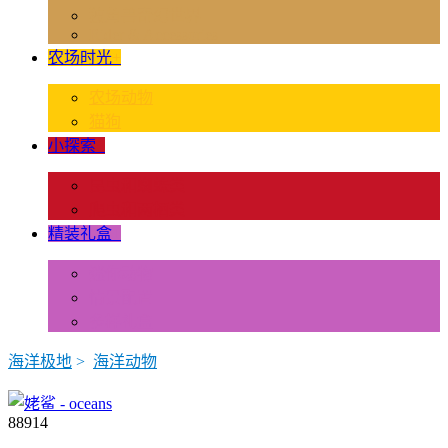
独角兽奇幻世界
Rider & Accessories
农场时光
+
农场动物
猫狗
小探索
+
昆虫和蜘蛛类
爬虫和两栖类
精装礼盒
+
迷你动物
情景配置
多样礼盒
海洋极地
>
海洋动物
88914