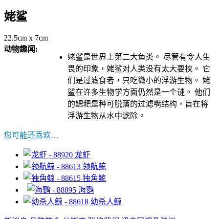
姥鲨
22.5cm x 7cm
动物趣闻:
姥鲨是世界上第二大鱼类。 尽管有令人生
畏的印象，姥鲨对人类没有太大要挟。 它
们是过滤食者，只吃微小的浮游生物。 姥
鲨在许多生物学方面仍然是一个谜。 他们
的鳃耙是种可脱落的过滤嘴结构，旨在将
浮游生物从水中滤除。
您可能还喜欢…
龙虾
领航鲸
独角鲸
海鹦
幼杀人鲸