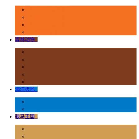
恐龙时代 - 豪华系列
恐龙时代 - 1:40系列
恐龙时代 - 流行系列
其他史前动物
森林动物
+
非洲
亚洲和大洋洲
欧洲
北美洲
南美洲
海洋极地
+
海洋动物
极地动物
骏马王国
+
骏马 - 1:12 系列
骏马 - 1:20 系列