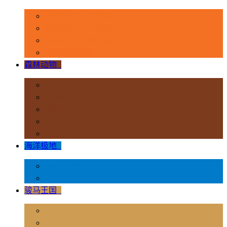
恐龙时代 - 豪华系列
恐龙时代 - 1:40系列
恐龙时代 - 流行系列
其他史前动物
森林动物
+
非洲
亚洲和大洋洲
欧洲
北美洲
南美洲
海洋极地
+
海洋动物
极地动物
骏马王国
+
骏马 - 1:12 系列
骏马 - 1:20 系列