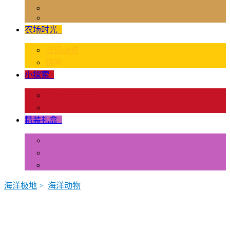
独角兽奇幻世界
Rider & Accessories
农场时光
+
农场动物
猫狗
小探索
+
昆虫和蜘蛛类
爬虫和两栖类
精装礼盒
+
迷你动物
情景配置
多样礼盒
海洋极地
>
海洋动物