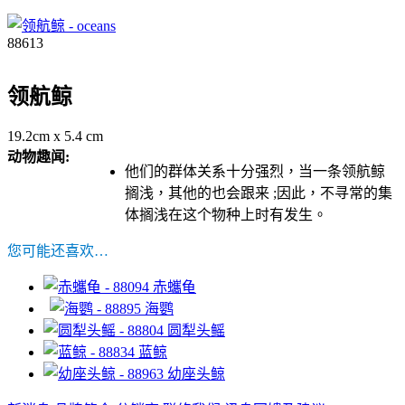
88613
领航鲸
19.2cm x 5.4 cm
动物趣闻:
他们的群体关系十分强烈，当一条领航鲸
搁浅，其他的也会跟来 ;因此，不寻常的集
体搁浅在这个物种上时有发生。
您可能还喜欢…
赤蠵龟
海鹦
圆犁头鳐
蓝鲸
幼座头鲸