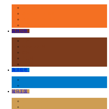
恐龙时代 - 豪华系列
恐龙时代 - 1:40系列
恐龙时代 - 流行系列
其他史前动物
森林动物
+
非洲
亚洲和大洋洲
欧洲
北美洲
南美洲
海洋极地
+
海洋动物
极地动物
骏马王国
+
骏马 - 1:12 系列
骏马 - 1:20 系列