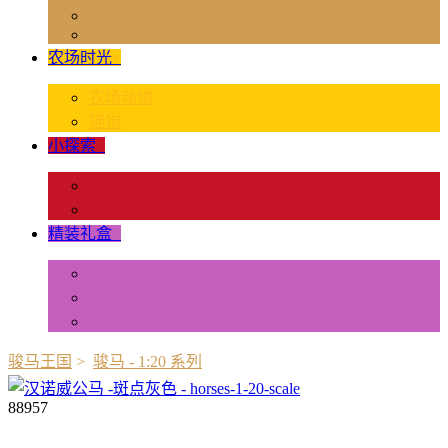
独角兽奇幻世界
Rider & Accessories
农场时光
+
农场动物
猫狗
小探索
+
昆虫和蜘蛛类
爬虫和两栖类
精装礼盒
+
迷你动物
情景配置
多样礼盒
骏马王国
>
骏马 - 1:20 系列
88957