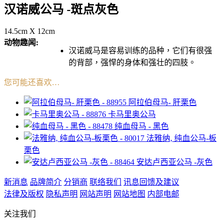
汉诺威公马 -斑点灰色
14.5cm X 12cm
动物趣闻:
汉诺威马是容易训练的品种，它们有很强
的背部，强悍的身体和强壮的四肢。
您可能还喜欢…
阿拉伯母马- 肝栗色
卡马里奥公马
纯血母马 - 黑色
法雅纳, 纯血公马-板
栗色
安达卢西亚公马 -灰色
新消息
品牌简介
分销商
联络我们
讯息回馈及建议
法律及版权
隐私声明
网站声明
网站地图
内部电邮
关注我们