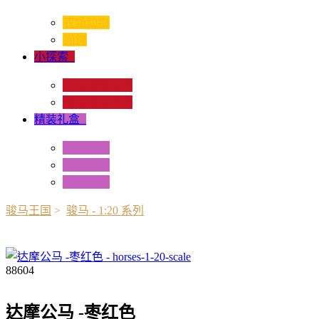
农场动物
猫狗
小探索
+
昆虫和蜘蛛类
爬虫和两栖类
精装礼盒
+
迷你动物
情景配置
多样礼盒
骏马王国
>
骏马 - 1:20 系列
88604
达摩公马 -枣红色