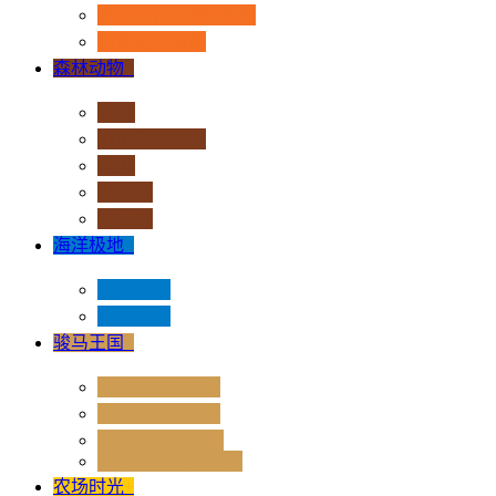
恐龙时代 - 流行系列
其他史前动物
森林动物
+
非洲
亚洲和大洋洲
欧洲
北美洲
南美洲
海洋极地
+
海洋动物
极地动物
骏马王国
+
骏马 - 1:12 系列
骏马 - 1:20 系列
独角兽奇幻世界
Rider & Accessories
农场时光
+