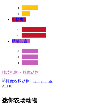
农场动物
猫狗
小探索
+
昆虫和蜘蛛类
爬虫和两栖类
精装礼盒
+
迷你动物
情景配置
多样礼盒
精装礼盒
>
迷你动物
A1110
迷你农场动物