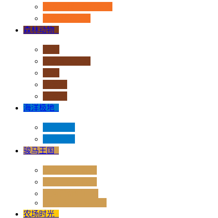
恐龙时代 - 流行系列
其他史前动物
森林动物
+
非洲
亚洲和大洋洲
欧洲
北美洲
南美洲
海洋极地
+
海洋动物
极地动物
骏马王国
+
骏马 - 1:12 系列
骏马 - 1:20 系列
独角兽奇幻世界
Rider & Accessories
农场时光
+