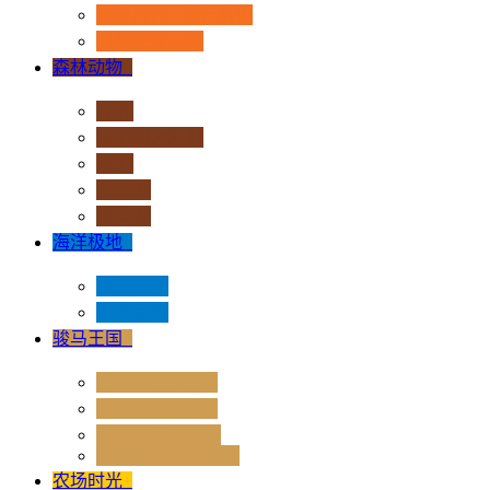
恐龙时代 - 流行系列
其他史前动物
森林动物
+
非洲
亚洲和大洋洲
欧洲
北美洲
南美洲
海洋极地
+
海洋动物
极地动物
骏马王国
+
骏马 - 1:12 系列
骏马 - 1:20 系列
独角兽奇幻世界
Rider & Accessories
农场时光
+