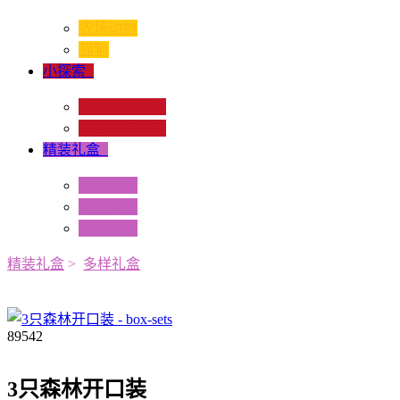
农场动物
猫狗
小探索
+
昆虫和蜘蛛类
爬虫和两栖类
精装礼盒
+
迷你动物
情景配置
多样礼盒
精装礼盒
>
多样礼盒
89542
3只森林开口装