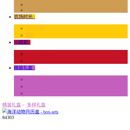
独角兽奇幻世界
Rider & Accessories
农场时光
+
农场动物
猫狗
小探索
+
昆虫和蜘蛛类
爬虫和两栖类
精装礼盒
+
迷你动物
情景配置
多样礼盒
精装礼盒
>
多样礼盒
84303