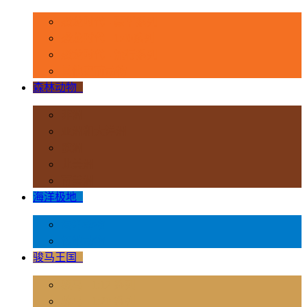
恐龙时代 - 豪华系列
恐龙时代 - 1:40系列
恐龙时代 - 流行系列
其他史前动物
森林动物
+
非洲
亚洲和大洋洲
欧洲
北美洲
南美洲
海洋极地
+
海洋动物
极地动物
骏马王国
+
骏马 - 1:12 系列
骏马 - 1:20 系列