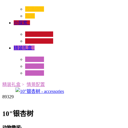
农场动物
猫狗
小探索
+
昆虫和蜘蛛类
爬虫和两栖类
精装礼盒
+
迷你动物
情景配置
多样礼盒
精装礼盒
>
情景配置
89329
10"银杏树
动物趣闻: