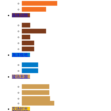
恐龙时代 - 流行系列
其他史前动物
森林动物
+
非洲
亚洲和大洋洲
欧洲
北美洲
南美洲
海洋极地
+
海洋动物
极地动物
骏马王国
+
骏马 - 1:12 系列
骏马 - 1:20 系列
独角兽奇幻世界
Rider & Accessories
农场时光
+