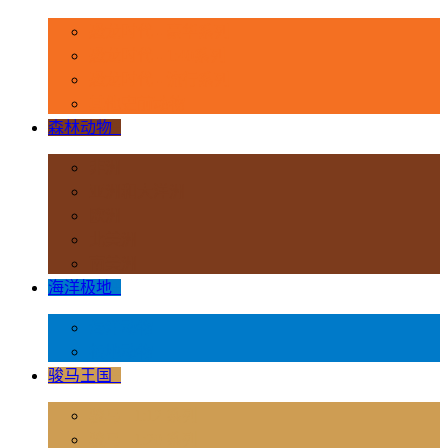
恐龙时代 - 豪华系列
恐龙时代 - 1:40系列
恐龙时代 - 流行系列
其他史前动物
森林动物
+
非洲
亚洲和大洋洲
欧洲
北美洲
南美洲
海洋极地
+
海洋动物
极地动物
骏马王国
+
骏马 - 1:12 系列
骏马 - 1:20 系列