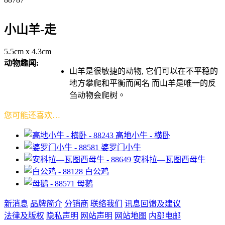
小山羊-走
5.5cm x 4.3cm
动物趣闻:
山羊是很敏捷的动物, 它们可以在不平稳的
地方攀爬和平衡而闻名 而山羊是唯一的反
刍动物会爬树。
您可能还喜欢…
高地小牛 - 横卧
婆罗门小牛
安科拉—瓦图西母牛
白公鸡
母鹅
新消息
品牌简介
分销商
联络我们
讯息回馈及建议
法律及版权
隐私声明
网站声明
网站地图
内部电邮