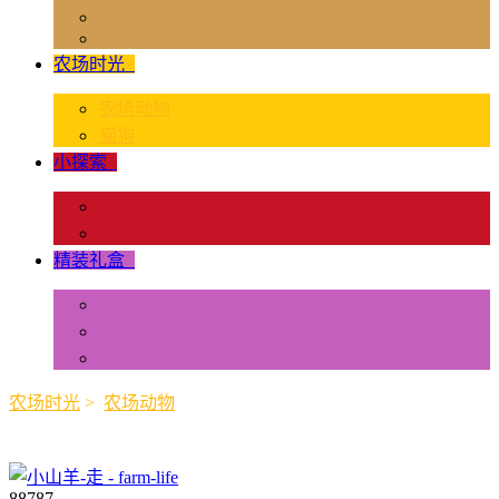
独角兽奇幻世界
Rider & Accessories
农场时光
+
农场动物
猫狗
小探索
+
昆虫和蜘蛛类
爬虫和两栖类
精装礼盒
+
迷你动物
情景配置
多样礼盒
农场时光
>
农场动物
88787