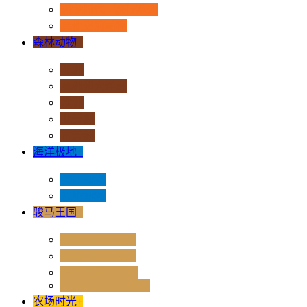
恐龙时代 - 流行系列
其他史前动物
森林动物
+
非洲
亚洲和大洋洲
欧洲
北美洲
南美洲
海洋极地
+
海洋动物
极地动物
骏马王国
+
骏马 - 1:12 系列
骏马 - 1:20 系列
独角兽奇幻世界
Rider & Accessories
农场时光
+