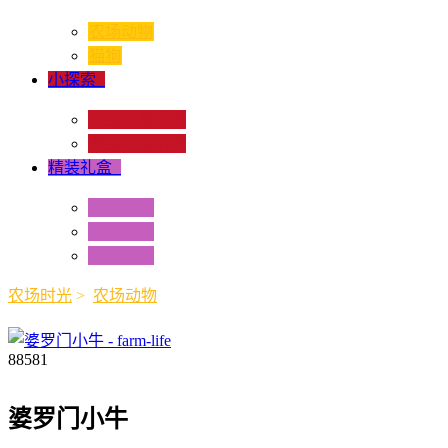
农场动物
猫狗
小探索
+
昆虫和蜘蛛类
爬虫和两栖类
精装礼盒
+
迷你动物
情景配置
多样礼盒
农场时光
>
农场动物
88581
婆罗门小牛