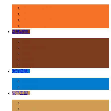
恐龙时代 - 豪华系列
恐龙时代 - 1:40系列
恐龙时代 - 流行系列
其他史前动物
森林动物
+
非洲
亚洲和大洋洲
欧洲
北美洲
南美洲
海洋极地
+
海洋动物
极地动物
骏马王国
+
骏马 - 1:12 系列
骏马 - 1:20 系列