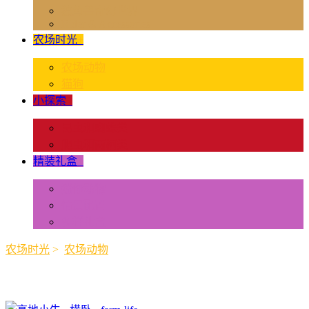
独角兽奇幻世界
Rider & Accessories
农场时光
+
农场动物
猫狗
小探索
+
昆虫和蜘蛛类
爬虫和两栖类
精装礼盒
+
迷你动物
情景配置
多样礼盒
农场时光
>
农场动物