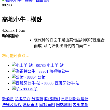
88243
高地小牛 - 横卧
4.5cm x 1.5cm
动物趣闻:
现代种的白面牛是由其他品种的特性混合
而成, 从而演化出当代的白面牛。
您可能还喜欢…
小山羊-站
海福特公牛
公猪
西班牙公牛-站
驴
新消息
品牌简介
分销商
联络我们
讯息回馈及建议
法律及版权
隐私声明
网站声明
网站地图
内部电邮