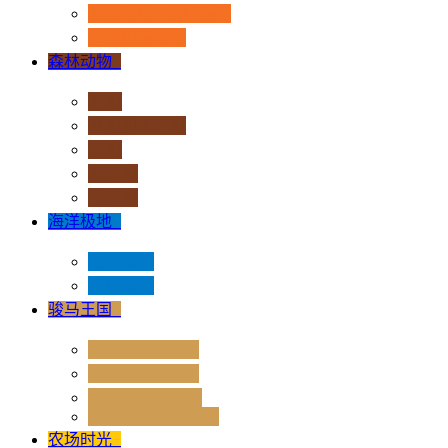
恐龙时代 - 流行系列
其他史前动物
森林动物
+
非洲
亚洲和大洋洲
欧洲
北美洲
南美洲
海洋极地
+
海洋动物
极地动物
骏马王国
+
骏马 - 1:12 系列
骏马 - 1:20 系列
独角兽奇幻世界
Rider & Accessories
农场时光
+