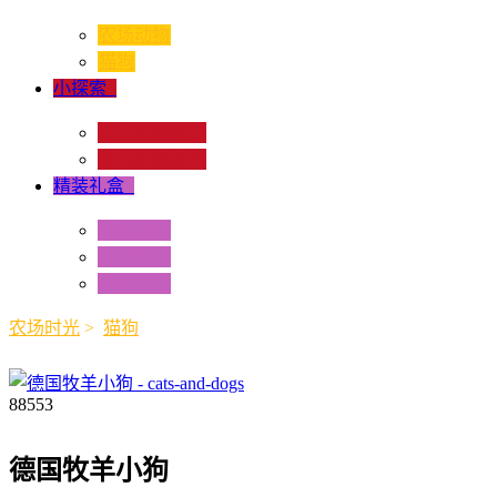
农场动物
猫狗
小探索
+
昆虫和蜘蛛类
爬虫和两栖类
精装礼盒
+
迷你动物
情景配置
多样礼盒
农场时光
>
猫狗
88553
德国牧羊小狗