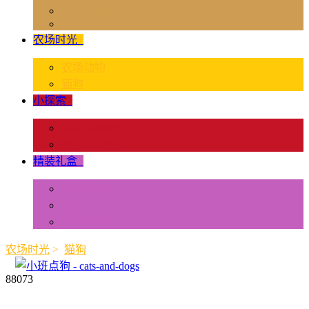
独角兽奇幻世界
Rider & Accessories
农场时光
+
农场动物
猫狗
小探索
+
昆虫和蜘蛛类
爬虫和两栖类
精装礼盒
+
迷你动物
情景配置
多样礼盒
农场时光
>
猫狗
88073