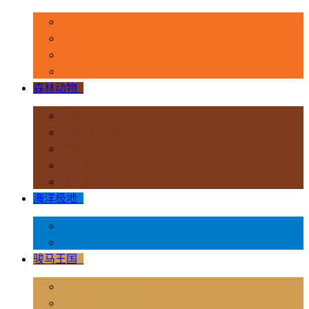
恐龙时代 - 豪华系列
恐龙时代 - 1:40系列
恐龙时代 - 流行系列
其他史前动物
森林动物
+
非洲
亚洲和大洋洲
欧洲
北美洲
南美洲
海洋极地
+
海洋动物
极地动物
骏马王国
+
骏马 - 1:12 系列
骏马 - 1:20 系列