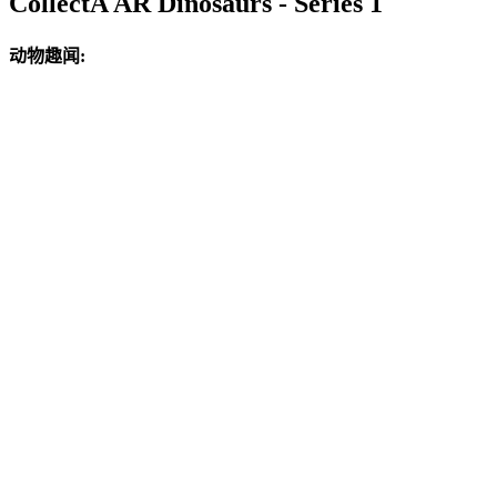
CollectA AR Dinosaurs - Series 1
动物趣闻: