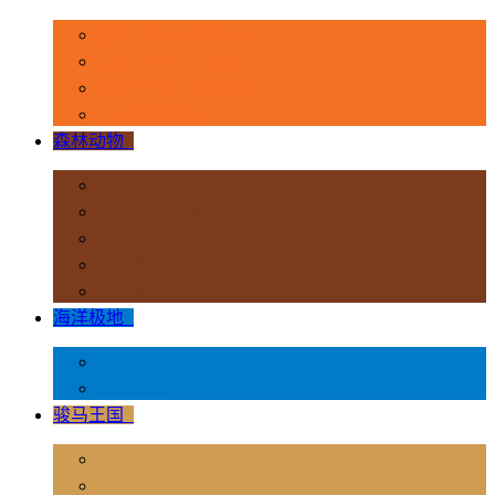
恐龙时代 - 豪华系列
恐龙时代 - 1:40系列
恐龙时代 - 流行系列
其他史前动物
森林动物
+
非洲
亚洲和大洋洲
欧洲
北美洲
南美洲
海洋极地
+
海洋动物
极地动物
骏马王国
+
骏马 - 1:12 系列
骏马 - 1:20 系列