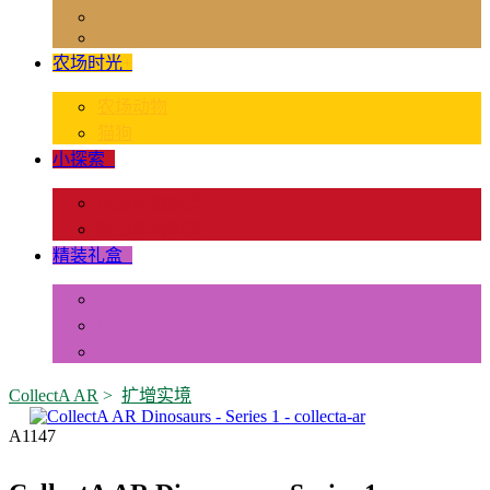
独角兽奇幻世界
Rider & Accessories
农场时光
+
农场动物
猫狗
小探索
+
昆虫和蜘蛛类
爬虫和两栖类
精装礼盒
+
迷你动物
情景配置
多样礼盒
CollectA AR
>
扩增实境
A1147